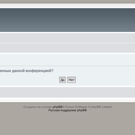
овленные данной конференцией?
Создано на основе
phpBB
® Forum Software © phpBB Limited
Русская поддержка phpBB