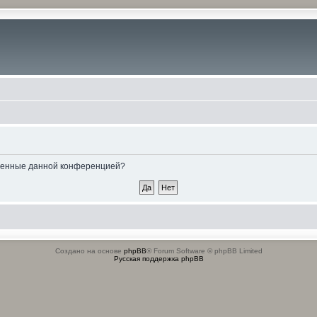
овленные данной конференцией?
Создано на основе
phpBB
® Forum Software © phpBB Limited
Русская поддержка phpBB