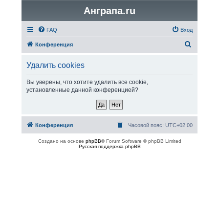
Анграпа.ru
FAQ
Вход
П
Конференция
о
Удалить cookies
и
с
Вы уверены, что хотите удалить все cookie,
установленные данной конференцией?
к
Конференция
Часовой пояс:
UTC+02:00
Создано на основе
phpBB
® Forum Software © phpBB Limited
Русская поддержка phpBB