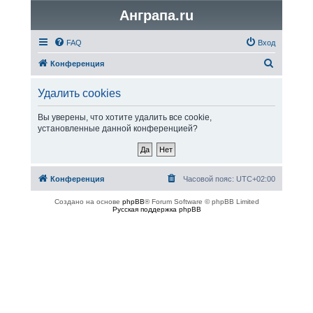
Анграпа.ru
FAQ
Вход
П
Конференция
о
Удалить cookies
и
с
Вы уверены, что хотите удалить все cookie,
установленные данной конференцией?
к
Конференция
Часовой пояс:
UTC+02:00
Создано на основе
phpBB
® Forum Software © phpBB Limited
Русская поддержка phpBB