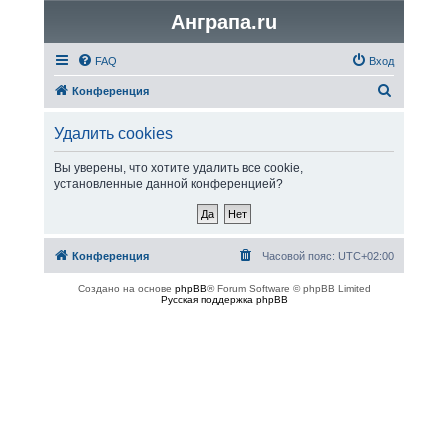
Анграпа.ru
FAQ
Вход
П
Конференция
о
Удалить cookies
и
с
Вы уверены, что хотите удалить все cookie,
установленные данной конференцией?
к
Конференция
Часовой пояс:
UTC+02:00
Создано на основе
phpBB
® Forum Software © phpBB Limited
Русская поддержка phpBB