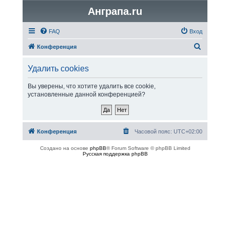
Анграпа.ru
FAQ
Вход
П
Конференция
о
Удалить cookies
и
с
Вы уверены, что хотите удалить все cookie,
установленные данной конференцией?
к
Конференция
Часовой пояс:
UTC+02:00
Создано на основе
phpBB
® Forum Software © phpBB Limited
Русская поддержка phpBB