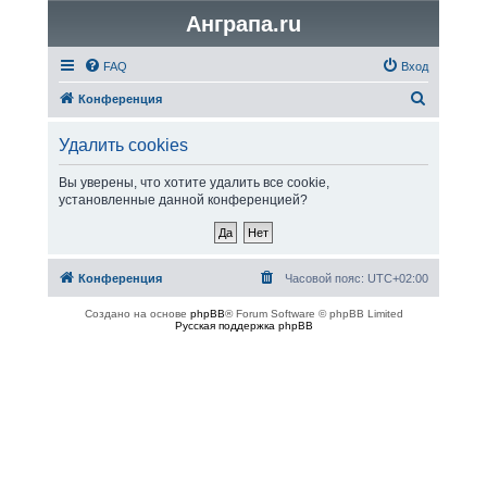
Анграпа.ru
FAQ
Вход
П
Конференция
о
Удалить cookies
и
с
Вы уверены, что хотите удалить все cookie,
установленные данной конференцией?
к
Конференция
Часовой пояс:
UTC+02:00
Создано на основе
phpBB
® Forum Software © phpBB Limited
Русская поддержка phpBB