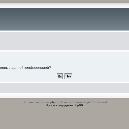
овленные данной конференцией?
Создано на основе
phpBB
® Forum Software © phpBB Limited
Русская поддержка phpBB