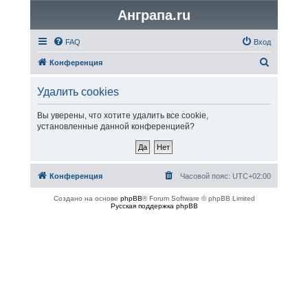
Анграпа.ru
FAQ
Вход
П
Конференция
о
Удалить cookies
и
с
Вы уверены, что хотите удалить все cookie,
установленные данной конференцией?
к
Конференция
Часовой пояс:
UTC+02:00
Создано на основе
phpBB
® Forum Software © phpBB Limited
Русская поддержка phpBB