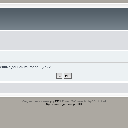
овленные данной конференцией?
Создано на основе
phpBB
® Forum Software © phpBB Limited
Русская поддержка phpBB