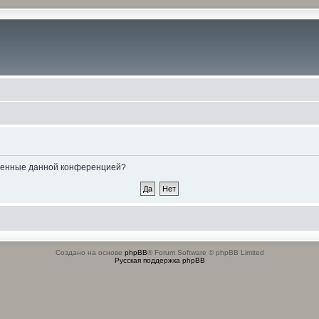
овленные данной конференцией?
Создано на основе
phpBB
® Forum Software © phpBB Limited
Русская поддержка phpBB