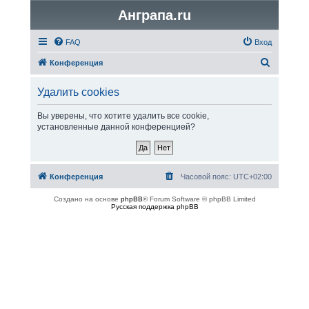
Анграпа.ru
FAQ
Вход
П
Конференция
о
Удалить cookies
и
с
Вы уверены, что хотите удалить все cookie,
установленные данной конференцией?
к
Конференция
Часовой пояс:
UTC+02:00
Создано на основе
phpBB
® Forum Software © phpBB Limited
Русская поддержка phpBB