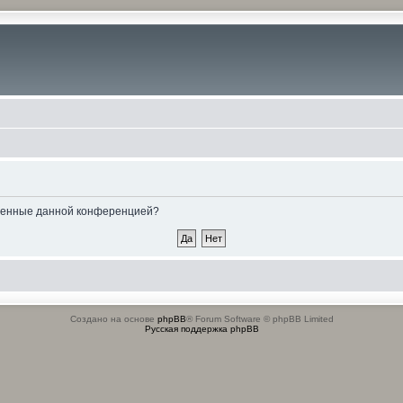
овленные данной конференцией?
Создано на основе
phpBB
® Forum Software © phpBB Limited
Русская поддержка phpBB