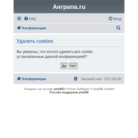
Анграпа.ru
FAQ
Вход
П
Конференция
о
Удалить cookies
и
с
Вы уверены, что хотите удалить все cookie,
установленные данной конференцией?
к
Конференция
Часовой пояс:
UTC+02:00
Создано на основе
phpBB
® Forum Software © phpBB Limited
Русская поддержка phpBB