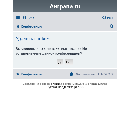
Анграпа.ru
FAQ
Вход
П
Конференция
о
Удалить cookies
и
с
Вы уверены, что хотите удалить все cookie,
установленные данной конференцией?
к
Конференция
Часовой пояс:
UTC+02:00
Создано на основе
phpBB
® Forum Software © phpBB Limited
Русская поддержка phpBB