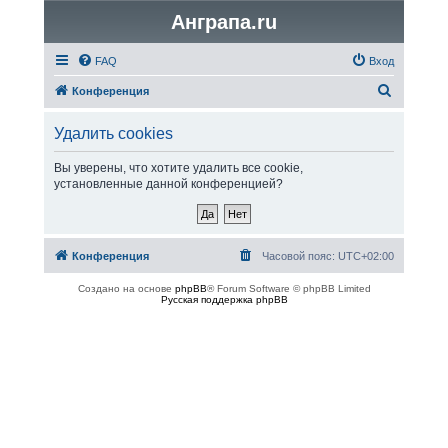
Анграпа.ru
FAQ
Вход
П
Конференция
о
Удалить cookies
и
с
Вы уверены, что хотите удалить все cookie,
установленные данной конференцией?
к
Конференция
Часовой пояс:
UTC+02:00
Создано на основе
phpBB
® Forum Software © phpBB Limited
Русская поддержка phpBB