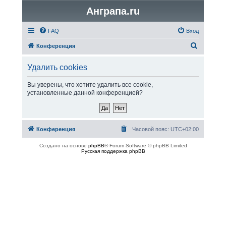
Анграпа.ru
FAQ
Вход
П
Конференция
о
Удалить cookies
и
с
Вы уверены, что хотите удалить все cookie,
установленные данной конференцией?
к
Конференция
Часовой пояс:
UTC+02:00
Создано на основе
phpBB
® Forum Software © phpBB Limited
Русская поддержка phpBB