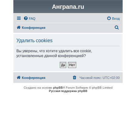
Анграпа.ru
FAQ
Вход
П
Конференция
о
Удалить cookies
и
с
Вы уверены, что хотите удалить все cookie,
установленные данной конференцией?
к
Конференция
Часовой пояс:
UTC+02:00
Создано на основе
phpBB
® Forum Software © phpBB Limited
Русская поддержка phpBB