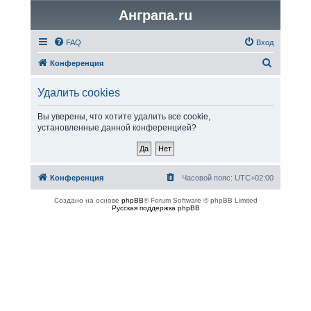
Анграпа.ru
FAQ
Вход
П
Конференция
о
Удалить cookies
и
с
Вы уверены, что хотите удалить все cookie,
установленные данной конференцией?
к
Конференция
Часовой пояс:
UTC+02:00
Создано на основе
phpBB
® Forum Software © phpBB Limited
Русская поддержка phpBB