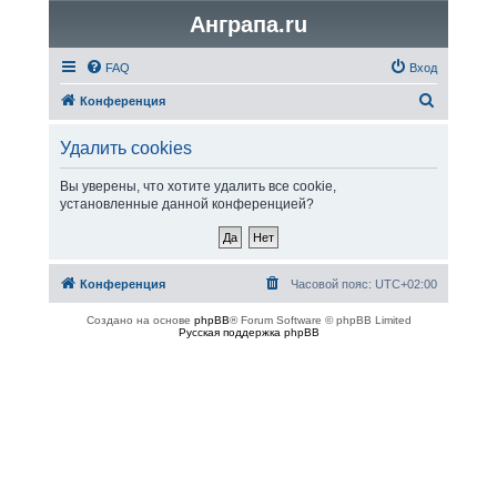
Анграпа.ru
FAQ
Вход
П
Конференция
о
Удалить cookies
и
с
Вы уверены, что хотите удалить все cookie,
установленные данной конференцией?
к
Конференция
Часовой пояс:
UTC+02:00
Создано на основе
phpBB
® Forum Software © phpBB Limited
Русская поддержка phpBB