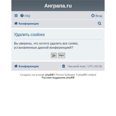
Анграпа.ru
FAQ
Вход
П
Конференция
о
Удалить cookies
и
с
Вы уверены, что хотите удалить все cookie,
установленные данной конференцией?
к
Конференция
Часовой пояс:
UTC+02:00
Создано на основе
phpBB
® Forum Software © phpBB Limited
Русская поддержка phpBB