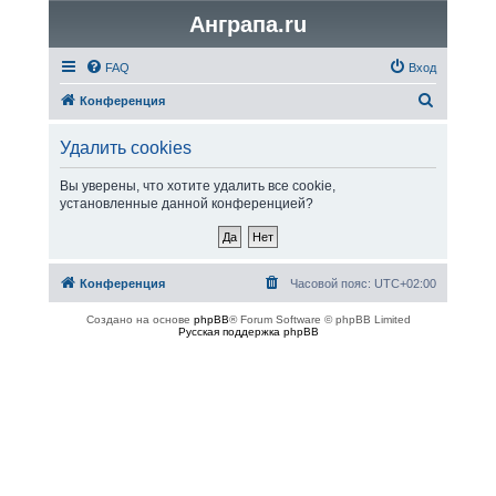
Анграпа.ru
FAQ
Вход
П
Конференция
о
Удалить cookies
и
с
Вы уверены, что хотите удалить все cookie,
установленные данной конференцией?
к
Конференция
Часовой пояс:
UTC+02:00
Создано на основе
phpBB
® Forum Software © phpBB Limited
Русская поддержка phpBB