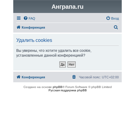
Анграпа.ru
FAQ
Вход
П
Конференция
о
Удалить cookies
и
с
Вы уверены, что хотите удалить все cookie,
установленные данной конференцией?
к
Конференция
Часовой пояс:
UTC+02:00
Создано на основе
phpBB
® Forum Software © phpBB Limited
Русская поддержка phpBB