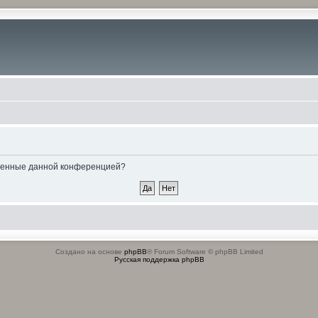
овленные данной конференцией?
Создано на основе
phpBB
® Forum Software © phpBB Limited
Русская поддержка phpBB