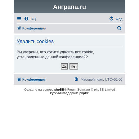
Анграпа.ru
FAQ
Вход
П
Конференция
о
Удалить cookies
и
с
Вы уверены, что хотите удалить все cookie,
установленные данной конференцией?
к
Конференция
Часовой пояс:
UTC+02:00
Создано на основе
phpBB
® Forum Software © phpBB Limited
Русская поддержка phpBB