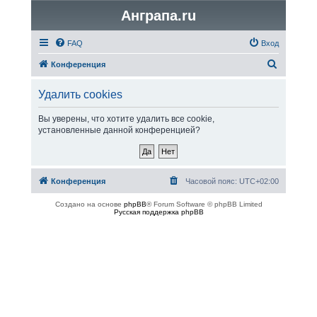
Анграпа.ru
FAQ
Вход
П
Конференция
о
Удалить cookies
и
с
Вы уверены, что хотите удалить все cookie,
установленные данной конференцией?
к
Конференция
Часовой пояс:
UTC+02:00
Создано на основе
phpBB
® Forum Software © phpBB Limited
Русская поддержка phpBB