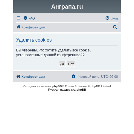
Анграпа.ru
FAQ
Вход
П
Конференция
о
Удалить cookies
и
с
Вы уверены, что хотите удалить все cookie,
установленные данной конференцией?
к
Конференция
Часовой пояс:
UTC+02:00
Создано на основе
phpBB
® Forum Software © phpBB Limited
Русская поддержка phpBB