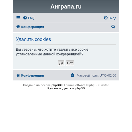
Анграпа.ru
FAQ
Вход
П
Конференция
о
Удалить cookies
и
с
Вы уверены, что хотите удалить все cookie,
установленные данной конференцией?
к
Конференция
Часовой пояс:
UTC+02:00
Создано на основе
phpBB
® Forum Software © phpBB Limited
Русская поддержка phpBB