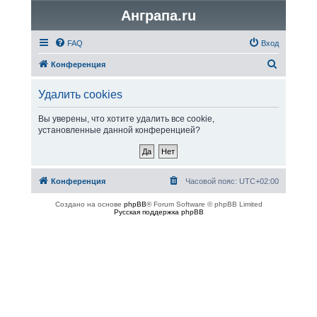
Анграпа.ru
FAQ
Вход
П
Конференция
о
Удалить cookies
и
с
Вы уверены, что хотите удалить все cookie,
установленные данной конференцией?
к
Конференция
Часовой пояс:
UTC+02:00
Создано на основе
phpBB
® Forum Software © phpBB Limited
Русская поддержка phpBB