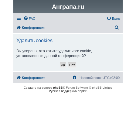
Анграпа.ru
FAQ
Вход
П
Конференция
о
Удалить cookies
и
с
Вы уверены, что хотите удалить все cookie,
установленные данной конференцией?
к
Конференция
Часовой пояс:
UTC+02:00
Создано на основе
phpBB
® Forum Software © phpBB Limited
Русская поддержка phpBB