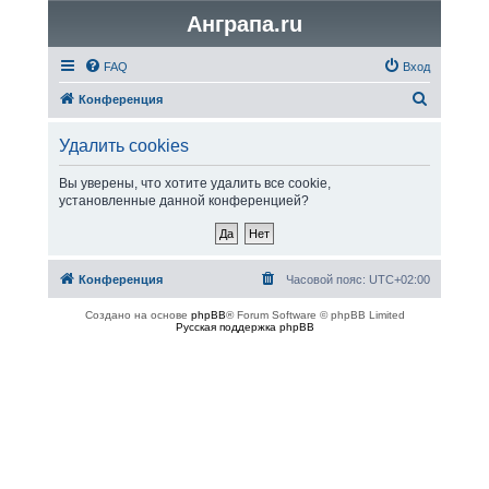
Анграпа.ru
FAQ
Вход
П
Конференция
о
Удалить cookies
и
с
Вы уверены, что хотите удалить все cookie,
установленные данной конференцией?
к
Конференция
Часовой пояс:
UTC+02:00
Создано на основе
phpBB
® Forum Software © phpBB Limited
Русская поддержка phpBB