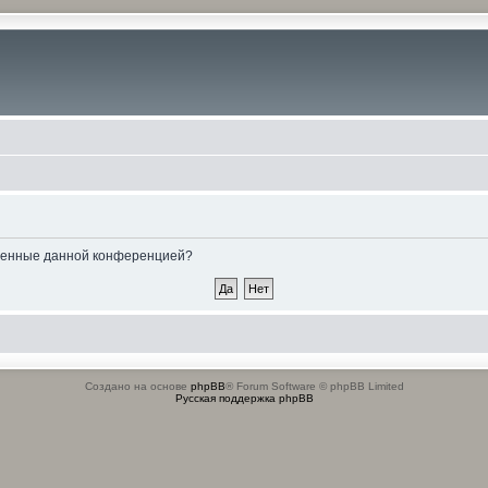
овленные данной конференцией?
Создано на основе
phpBB
® Forum Software © phpBB Limited
Русская поддержка phpBB