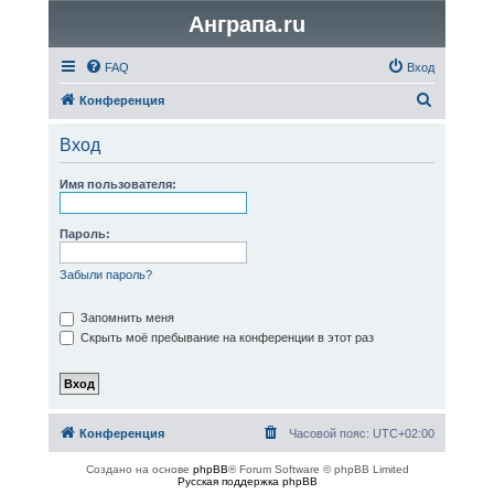
Анграпа.ru
FAQ
Вход
П
Конференция
о
Вход
и
с
Имя пользователя:
к
Пароль:
Забыли пароль?
Запомнить меня
Скрыть моё пребывание на конференции в этот раз
Конференция
Часовой пояс:
UTC+02:00
Создано на основе
phpBB
® Forum Software © phpBB Limited
Русская поддержка phpBB