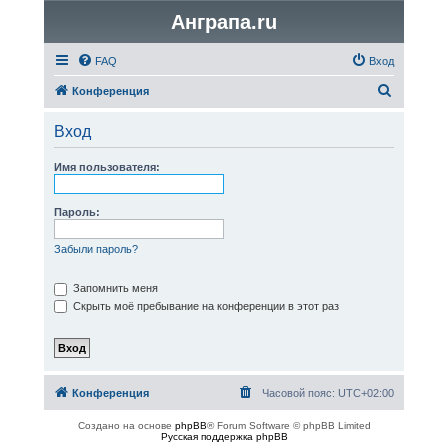
Анграпа.ru
FAQ
Вход
П
Конференция
о
Вход
и
с
Имя пользователя:
к
Пароль:
Забыли пароль?
Запомнить меня
Скрыть моё пребывание на конференции в этот раз
Конференция
Часовой пояс:
UTC+02:00
Создано на основе
phpBB
® Forum Software © phpBB Limited
Русская поддержка phpBB