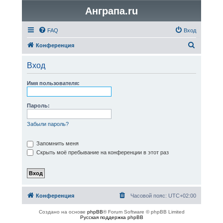
Анграпа.ru
FAQ
Вход
П
Конференция
о
Вход
и
с
Имя пользователя:
к
Пароль:
Забыли пароль?
Запомнить меня
Скрыть моё пребывание на конференции в этот раз
Конференция
Часовой пояс:
UTC+02:00
Создано на основе
phpBB
® Forum Software © phpBB Limited
Русская поддержка phpBB