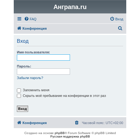
Анграпа.ru
FAQ
Вход
П
Конференция
о
Вход
и
с
Имя пользователя:
к
Пароль:
Забыли пароль?
Запомнить меня
Скрыть моё пребывание на конференции в этот раз
Конференция
Часовой пояс:
UTC+02:00
Создано на основе
phpBB
® Forum Software © phpBB Limited
Русская поддержка phpBB