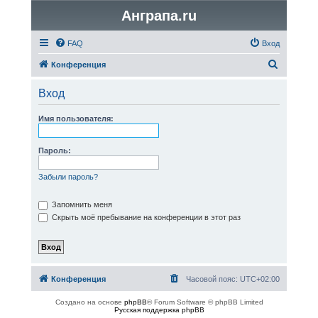
Анграпа.ru
FAQ
Вход
П
Конференция
о
Вход
и
с
Имя пользователя:
к
Пароль:
Забыли пароль?
Запомнить меня
Скрыть моё пребывание на конференции в этот раз
Конференция
Часовой пояс:
UTC+02:00
Создано на основе
phpBB
® Forum Software © phpBB Limited
Русская поддержка phpBB