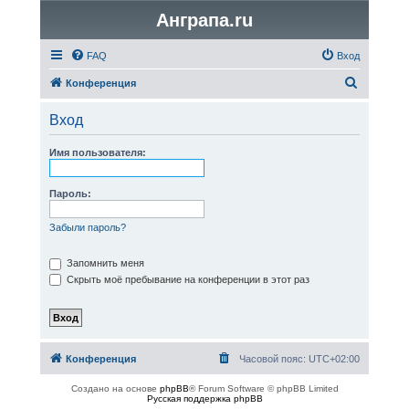
Анграпа.ru
FAQ
Вход
П
Конференция
о
Вход
и
с
Имя пользователя:
к
Пароль:
Забыли пароль?
Запомнить меня
Скрыть моё пребывание на конференции в этот раз
Конференция
Часовой пояс:
UTC+02:00
Создано на основе
phpBB
® Forum Software © phpBB Limited
Русская поддержка phpBB