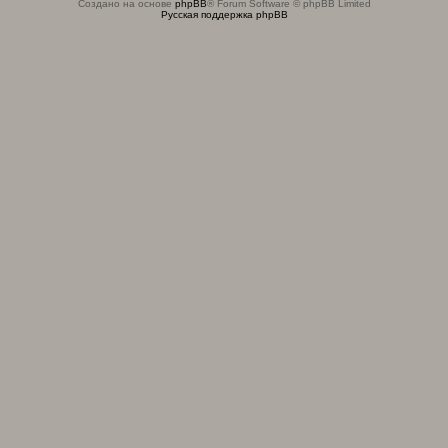
Создано на основе
phpBB
® Forum Software © phpBB Limited
Русская поддержка phpBB