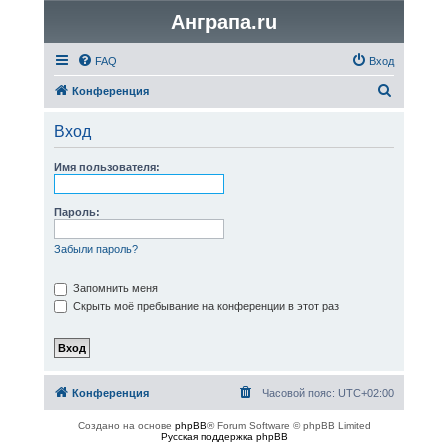
Анграпа.ru
FAQ
Вход
П
Конференция
о
Вход
и
с
Имя пользователя:
к
Пароль:
Забыли пароль?
Запомнить меня
Скрыть моё пребывание на конференции в этот раз
Конференция
Часовой пояс:
UTC+02:00
Создано на основе
phpBB
® Forum Software © phpBB Limited
Русская поддержка phpBB