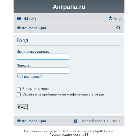
Анграпа.ru
FAQ
Вход
П
Конференция
о
Вход
и
с
Имя пользователя:
к
Пароль:
Забыли пароль?
Запомнить меня
Скрыть моё пребывание на конференции в этот раз
Конференция
Часовой пояс:
UTC+02:00
Создано на основе
phpBB
® Forum Software © phpBB Limited
Русская поддержка phpBB