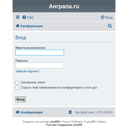
Анграпа.ru
FAQ
Вход
П
Конференция
о
Вход
и
с
Имя пользователя:
к
Пароль:
Забыли пароль?
Запомнить меня
Скрыть моё пребывание на конференции в этот раз
Конференция
Часовой пояс:
UTC+02:00
Создано на основе
phpBB
® Forum Software © phpBB Limited
Русская поддержка phpBB