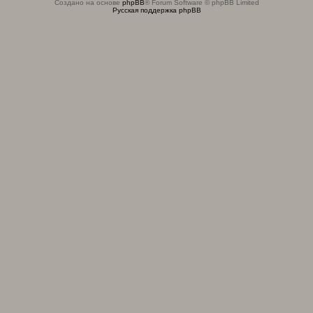
Создано на основе
phpBB
® Forum Software © phpBB Limited
Русская поддержка phpBB