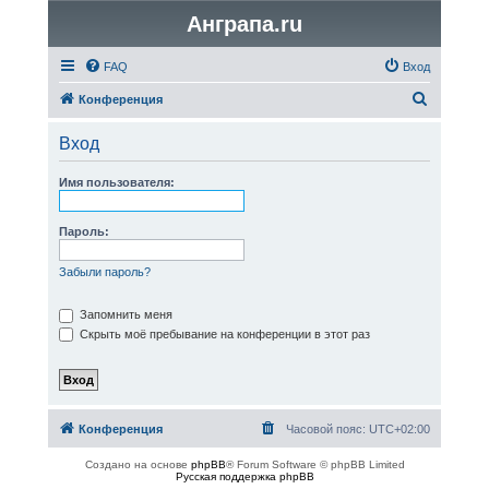
Анграпа.ru
FAQ
Вход
П
Конференция
о
Вход
и
с
Имя пользователя:
к
Пароль:
Забыли пароль?
Запомнить меня
Скрыть моё пребывание на конференции в этот раз
Конференция
Часовой пояс:
UTC+02:00
Создано на основе
phpBB
® Forum Software © phpBB Limited
Русская поддержка phpBB