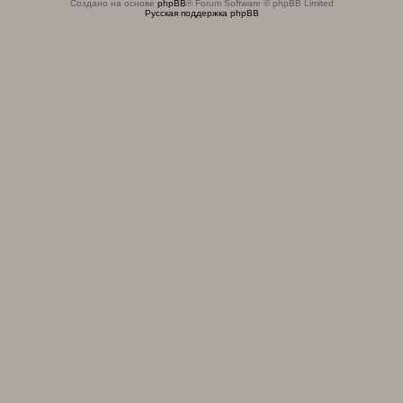
Создано на основе
phpBB
® Forum Software © phpBB Limited
Русская поддержка phpBB