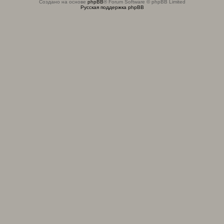
Создано на основе
phpBB
® Forum Software © phpBB Limited
Русская поддержка phpBB