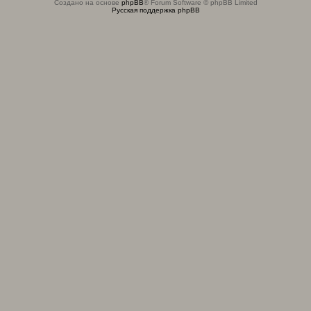
Создано на основе
phpBB
® Forum Software © phpBB Limited
Русская поддержка phpBB