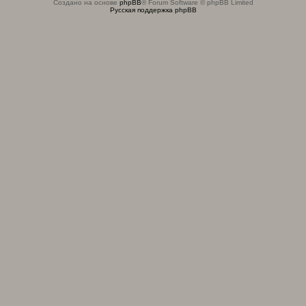
Создано на основе
phpBB
® Forum Software © phpBB Limited
Русская поддержка phpBB