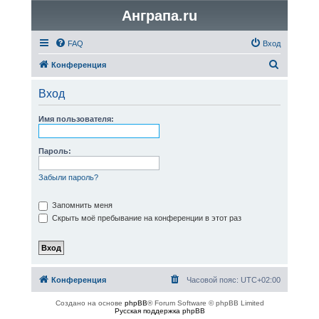
Анграпа.ru
FAQ
Вход
П
Конференция
о
Вход
и
с
Имя пользователя:
к
Пароль:
Забыли пароль?
Запомнить меня
Скрыть моё пребывание на конференции в этот раз
Конференция
Часовой пояс:
UTC+02:00
Создано на основе
phpBB
® Forum Software © phpBB Limited
Русская поддержка phpBB