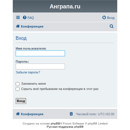
Анграпа.ru
FAQ
Вход
П
Конференция
о
Вход
и
с
Имя пользователя:
к
Пароль:
Забыли пароль?
Запомнить меня
Скрыть моё пребывание на конференции в этот раз
Конференция
Часовой пояс:
UTC+02:00
Создано на основе
phpBB
® Forum Software © phpBB Limited
Русская поддержка phpBB